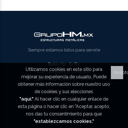
Siempre estamos listos para servirle
Belén No. 81 Bis
Utilizamos cookies en este sitio para
Col. Guayabitos, CP 45530
Acept
mejorar su experiencia de usuario. Puede
Tlaquepaque, Jalisco, México.
obtener más información sobre nuestro uso
de cookies y sus elecciones
Email
info@grupohm.mx
"aquí."
Al hacer clic en cualquier enlace de
esta página o hacer clic en "Aceptar, acepto,
nos das tu consentimiento para que
"establezcamos cookies."