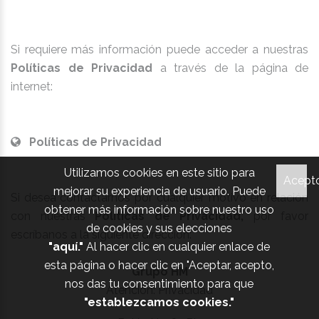
Si requiere más información puede acceder a nuestras
Políticas de Privacidad
a través de la página de
internet:
Políticas de Privacidad
Utilizamos cookies en este sitio para
Acept
mejorar su experiencia de usuario. Puede
Si desea contactarnos por cualquier motivo en relación
obtener más información sobre nuestro uso
con nuestras
Políticas de Privacidad,
por favor
de cookies y sus elecciones
escríbanos a la siguiente dirección:
"aquí."
Al hacer clic en cualquier enlace de
esta página o hacer clic en "Aceptar, acepto,
Grupo HM
nos das tu consentimiento para que
Atención: Privacidad
"establezcamos cookies."