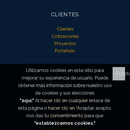
CLIENTES
Clientes
Cotizaciones
Proyectos
Portafolio
Utilizamos cookies en este sitio para
Acept
mejorar su experiencia de usuario. Puede
obtener más información sobre nuestro uso
ACERCA DE GRUPO HM
de cookies y sus elecciones
"aquí."
Al hacer clic en cualquier enlace de
Oportunidades de Empleo
Nuestra Empresa
esta página o hacer clic en "Aceptar, acepto,
Contacta a Grupo HM
nos das tu consentimiento para que
Aviso Legal
"establezcamos cookies."
Preguntas Frecuentes