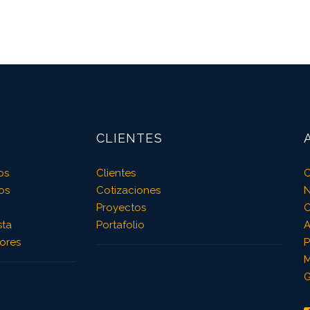
CLIENTES
os
Clientes
O
os
Cotizaciones
N
Proyectos
C
sta
Portafolio
A
ores
P
M
G