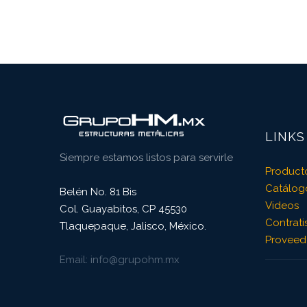
LINKS
Siempre estamos listos para servirle
Product
Catálog
Belén No. 81 Bis
Videos
Col. Guayabitos, CP 45530
Contrati
Tlaquepaque, Jalisco, México.
Proveed
Email
info@grupohm.mx